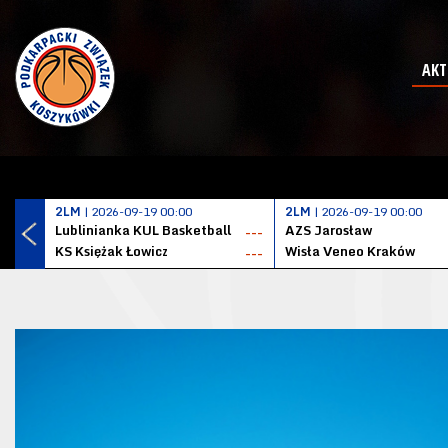
AKT
2LM
| 2026-09-19 00:00
2LM
| 2026-09-19 00:00
Lublinianka KUL Basketball
AZS Jarosław
---
KS Księżak Łowicz
Wisła Veneo Kraków
---