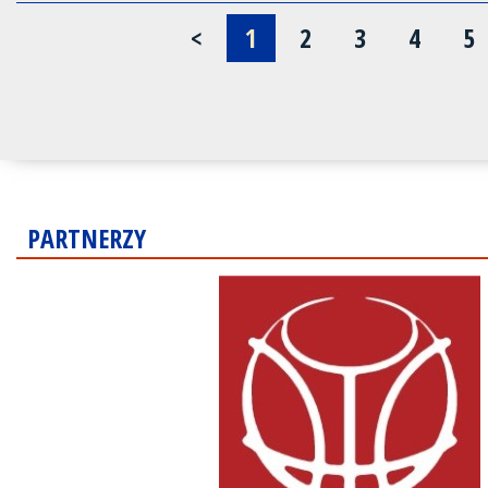
<
1
2
3
4
5
PARTNERZY