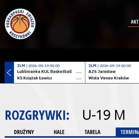
AKT
2LM
| 2026-09-19 00:00
2LM
| 2026-09-19 00:00
Lublinianka KUL Basketball
AZS Jarosław
---
KS Księżak Łowicz
Wisła Veneo Kraków
---
ROZGRYWKI:
U-19 M
DRUŻYNY
HALE
TABELA
TERMINA