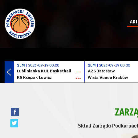
AKT
2LM
| 2026-09-19 00:00
2LM
| 2026-09-19 00:00
Lublinianka KUL Basketball
AZS Jarosław
---
KS Księżak Łowicz
Wisła Veneo Kraków
---
ZARZĄ
Skład Zarządu Podkarpac