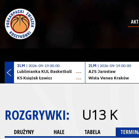
AKT
2LM
| 2026-09-19 00:00
2LM
| 2026-09-19 00:00
Lublinianka KUL Basketball
AZS Jarosław
---
KS Księżak Łowicz
Wisła Veneo Kraków
---
ROZGRYWKI:
U13 K
DRUŻYNY
HALE
TABELA
TERMINA