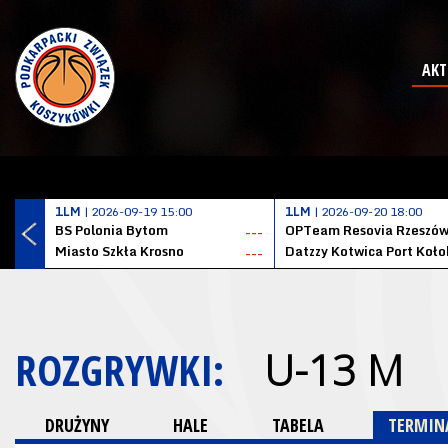
AKT
1LM
| 2026-09-19 15:00
1LM
| 2026-09-20 18:00
BS Polonia Bytom
OPTeam Resovia Rzeszó
---
Miasto Szkła Krosno
---
ROZGRYWKI:
U-13 M
DRUŻYNY
HALE
TABELA
TERMINA