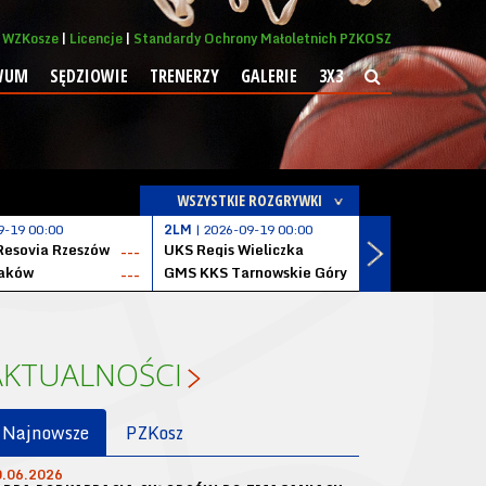
WZKosze
Licencje
Standardy Ochrony Małoletnich PZKOSZ
WUM
SĘDZIOWIE
TRENERZY
GALERIE
3X3
WSZYSTKIE ROZGRYWKI
9-19 00:00
2LM
| 2026-09-19 00:00
2LM
| 2026
Resovia Rzeszów
UKS Regis Wieliczka
ZKS Stal 
---
---
aków
GMS KKS Tarnowskie Góry
Zagłębie 
---
---
AKTUALNOŚCI
Najnowsze
PZKosz
0.06.2026