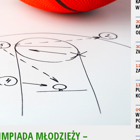
K
W
3
K
O
3
Z
1
Z
1
P
K
0
W
P
R
IMPIADA MŁODZIEŻY –