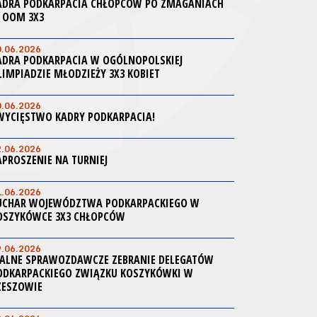
ADRA PODKARPACIA CHŁOPCÓW PO ZMAGANIACH
 OOM 3X3
0.06.2026
ADRA PODKARPACIA W OGÓLNOPOLSKIEJ
LIMPIADZIE MŁODZIEŻY 3X3 KOBIET
0.06.2026
WYCIĘSTWO KADRY PODKARPACIA!
2.06.2026
APROSZENIE NA TURNIEJ
1.06.2026
UCHAR WOJEWÓDZTWA PODKARPACKIEGO W
OSZYKÓWCE 3X3 CHŁOPCÓW
9.06.2026
ALNE SPRAWOZDAWCZE ZEBRANIE DELEGATÓW
ODKARPACKIEGO ZWIĄZKU KOSZYKÓWKI W
ZESZOWIE