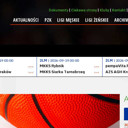
Dokumenty
Ciekawe strony
Kluby
Kontakt
AKTUALNOŚCI
PZK
LIGI MĘSKIE
LIGI ŻEŃSKIE
ARCHI
19 00:00
2LM
| 2026-09-19 00:00
2LM
| 2026-0
MKKS Rybnik
pempaVita 
---
---
Kraków
MKKS Siarka Tarnobrzeg
AZS AGH Kr
---
---
3