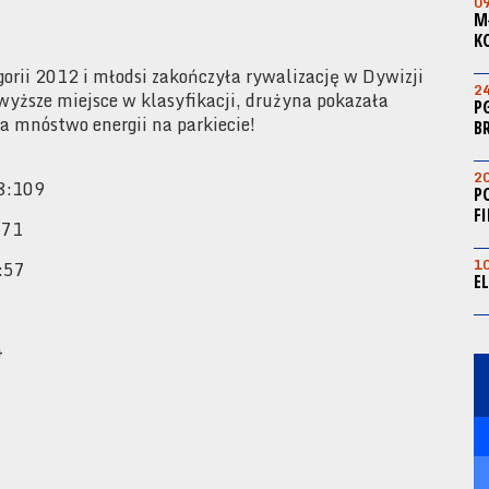
0
M
K
orii 2012 i młodsi zakończyła rywalizację w Dywizji
2
wyższe miejsce w klasyfikacji, drużyna pokazała
P
ła mnóstwo energii na parkiecie!
B
2
58:109
P
F
:71
1
:57
E
4