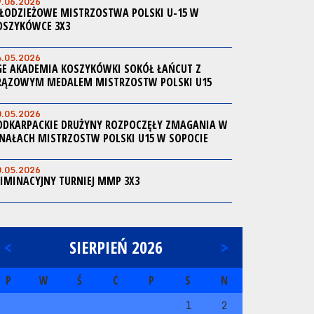
9.06.2026
ŁODZIEŻOWE MISTRZOSTWA POLSKI U-15 W
OSZYKÓWCE 3X3
4.05.2026
GE AKADEMIA KOSZYKÓWKI SOKÓŁ ŁAŃCUT Z
RĄZOWYM MEDALEM MISTRZOSTW POLSKI U15
0.05.2026
ODKARPACKIE DRUŻYNY ROZPOCZĘŁY ZMAGANIA W
INAŁACH MISTRZOSTW POLSKI U15 W SOPOCIE
0.05.2026
LIMINACYJNY TURNIEJ MMP 3X3
<
SIERPIEŃ 2026
>
P
W
Ś
C
P
S
N
1
2