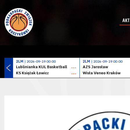
AKT
2LM
| 2026-09-19 00:00
2LM
| 2026-09-19 00:00
Lublinianka KUL Basketball
AZS Jarosław
---
KS Księżak Łowicz
Wisła Veneo Kraków
---