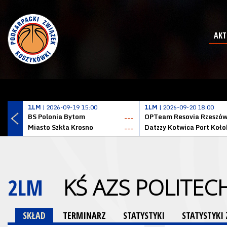
AKT
1LM
| 2026-09-19 15:00
1LM
| 2026-09-20 18:00
BS Polonia Bytom
OPTeam Resovia Rzeszó
---
Miasto Szkła Krosno
---
2LM
KŚ AZS POLITEC
SKŁAD
TERMINARZ
STATYSTYKI
STATYSTYK