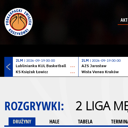
AKT
2LM
| 2026-09-19 00:00
2LM
| 2026-09-19 00:00
Lublinianka KUL Basketball
AZS Jarosław
---
KS Księżak Łowicz
Wisła Veneo Kraków
---
ROZGRYWKI:
2 LIGA M
DRUŻYNY
HALE
TABELA
TERMINA