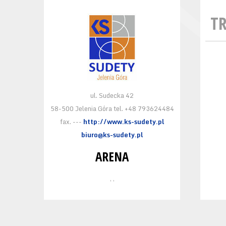
T
ul. Sudecka 42
58-500 Jelenia Góra tel. +48 793624484
fax. ---
http://www.ks-sudety.pl
biuro@ks-sudety.pl
ARENA
, ,