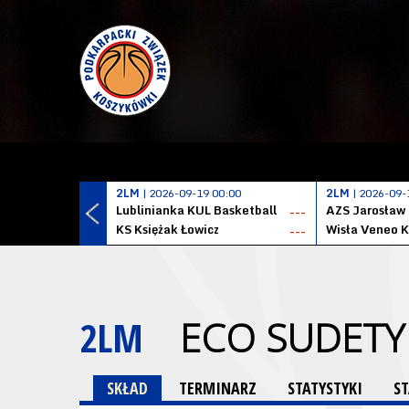
2LM
| 2026-09-19 00:00
2LM
| 2026-09-
Lublinianka KUL Basketball
AZS Jarosław
---
KS Księżak Łowicz
Wisła Veneo 
---
2LM
ECO SUDETY 
SKŁAD
TERMINARZ
STATYSTYKI
S