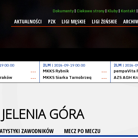
Dokumenty
Ciekawe strony
Kluby
Kontakt
AKTUALNOŚCI
PZK
LIGI MĘSKIE
LIGI ŻEŃSKIE
ARCHI
19 00:00
2LM
| 2026-09-19 00:00
2LM
| 2026-0
MKKS Rybnik
pempaVita 
---
---
Kraków
MKKS Siarka Tarnobrzeg
AZS AGH Kr
---
---
JELENIA GÓRA
TATYSTYKI ZAWODNIKÓW
MECZ PO MECZU