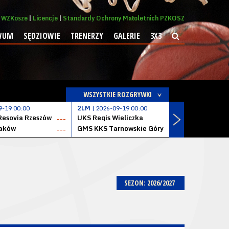
WZKosze
Licencje
Standardy Ochrony Małoletnich PZKOSZ
WUM
SĘDZIOWIE
TRENERZY
GALERIE
3X3
WSZYSTKIE ROZGRYWKI
9-19 00:00
2LM
| 2026-09-19 00:00
2LM
| 2026
Resovia Rzeszów
UKS Regis Wieliczka
ZKS Stal 
---
---
aków
GMS KKS Tarnowskie Góry
Zagłębie 
---
---
SEZON: 2026/2027