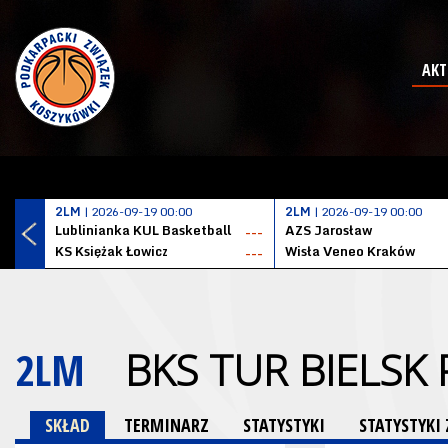
AKT
2LM
| 2026-09-19 00:00
2LM
| 2026-09-19 00:00
Lublinianka KUL Basketball
AZS Jarosław
---
KS Księżak Łowicz
Wisła Veneo Kraków
---
2LM
BKS TUR BIELSK
SKŁAD
TERMINARZ
STATYSTYKI
STATYSTYK