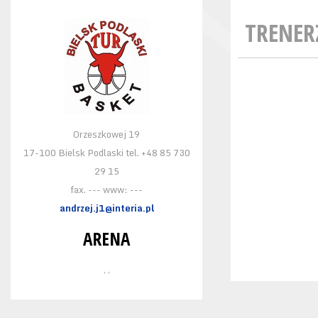
TRENER
Orzeszkowej 19
17-100 Bielsk Podlaski tel. +48 85 730
29 15
fax. --- www: ---
andrzej.j1@interia.pl
ARENA
, ,