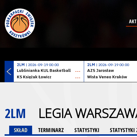
AKT
2LM
| 2026-09-19 00:00
2LM
| 2026-09-19 00:00
Lublinianka KUL Basketball
AZS Jarosław
---
KS Księżak Łowicz
Wisła Veneo Kraków
---
2LM
LEGIA WARSZAW
SKŁAD
TERMINARZ
STATYSTYKI
STATYSTYK