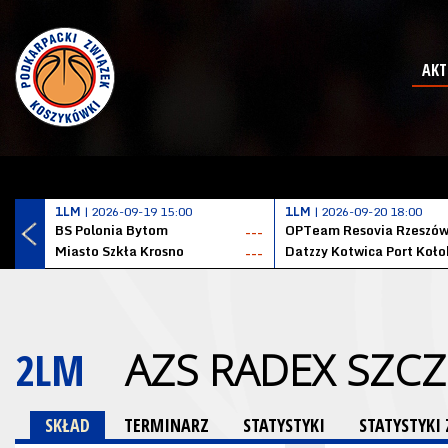
AKT
1LM
| 2026-09-19 15:00
1LM
| 2026-09-20 18:00
BS Polonia Bytom
OPTeam Resovia Rzeszó
---
Miasto Szkła Krosno
---
2LM
AZS RADEX SZCZ
SKŁAD
TERMINARZ
STATYSTYKI
STATYSTYK