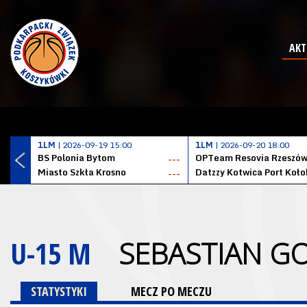
AKT
1LM
| 2026-09-19 15:00
1LM
| 2026-09-20 18:00
BS Polonia Bytom
OPTeam Resovia Rzeszó
---
Miasto Szkła Krosno
---
U-15 M
SEBASTIAN G
STATYSTYKI
MECZ PO MECZU