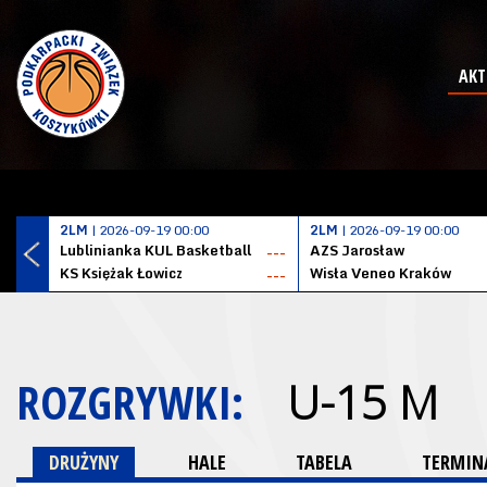
AKT
2LM
| 2026-09-19 00:00
2LM
| 2026-09-19 00:00
Lublinianka KUL Basketball
AZS Jarosław
---
KS Księżak Łowicz
Wisła Veneo Kraków
---
ROZGRYWKI:
U-15 M
DRUŻYNY
HALE
TABELA
TERMINA