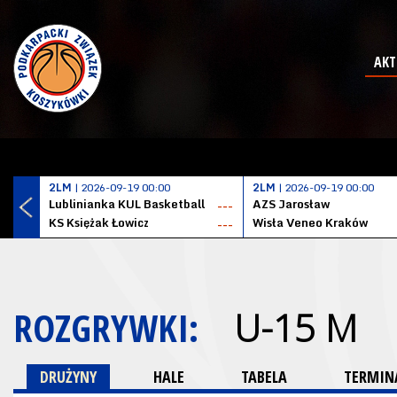
AKT
2LM
| 2026-09-19 00:00
2LM
| 2026-09-19 00:00
Lublinianka KUL Basketball
AZS Jarosław
---
KS Księżak Łowicz
Wisła Veneo Kraków
---
ROZGRYWKI:
U-15 M
DRUŻYNY
HALE
TABELA
TERMINA