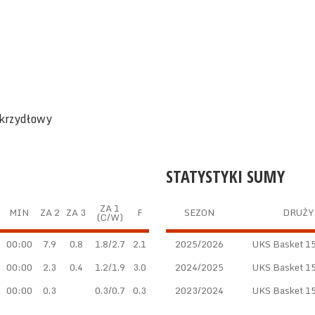
skrzydłowy
STATYSTYKI SUMY
ZA 1
MIN
ZA 2
ZA 3
F
SEZON
DRUŻY
(C/W)
00:00
7.9
0.8
1.8/2.7
2.1
2025/2026
UKS Basket 15
00:00
2.3
0.4
1.2/1.9
3.0
2024/2025
UKS Basket 15
00:00
0.3
0.3/0.7
0.3
2023/2024
UKS Basket 15