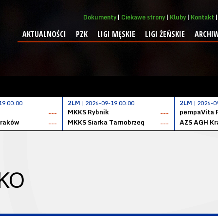
Dokumenty
Ciekawe strony
Kluby
Kontakt
AKTUALNOŚCI
PZK
LIGI MĘSKIE
LIGI ŻEŃSKIE
ARCHI
19 00:00
2LM
| 2026-09-19 00:00
2LM
| 2026-0
MKKS Rybnik
pempaVita 
---
---
Kraków
MKKS Siarka Tarnobrzeg
AZS AGH Kr
---
---
KO