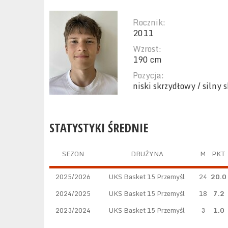
Rocznik:
2011
Wzrost:
190 cm
Pozycja:
niski skrzydłowy / silny 
STATYSTYKI ŚREDNIE
SEZON
DRUŻYNA
M
PKT
2025/2026
UKS Basket 15 Przemyśl
24
20.0
2024/2025
UKS Basket 15 Przemyśl
18
7.2
2023/2024
UKS Basket 15 Przemyśl
3
1.0