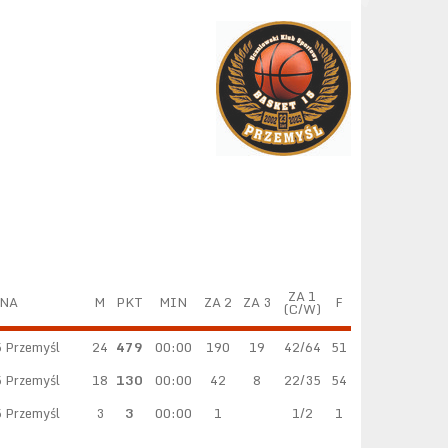
ZA 1
NA
M
PKT
MIN
ZA 2
ZA 3
F
(C/W)
 Przemyśl
24
479
00:00
190
19
42/64
51
 Przemyśl
18
130
00:00
42
8
22/35
54
 Przemyśl
3
3
00:00
1
1/2
1