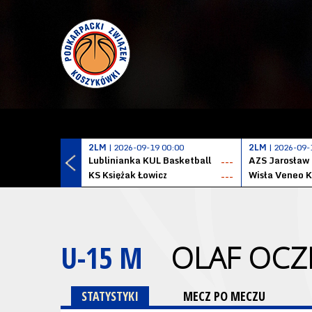
2LM
| 2026-09-19 00:00
2LM
| 2026-09-
Lublinianka KUL Basketball
AZS Jarosław
---
KS Księżak Łowicz
Wisła Veneo 
---
U-15 M
OLAF OCZ
STATYSTYKI
MECZ PO MECZU