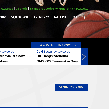
WZKosze
Licencje
Standardy Ochrony Małoletnich PZKOSZ
WUM
SĘDZIOWIE
TRENERZY
GALERIE
3X3
WSZYSTKIE ROZGRYWKI
9-19 00:00
2LM
| 2026-09-19 00:00
2LM
| 2026
Resovia Rzeszów
UKS Regis Wieliczka
ZKS Stal 
---
---
aków
GMS KKS Tarnowskie Góry
Zagłębie 
---
---
SEZON: 2026/2027