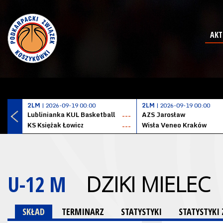
AKT
2LM
| 2026-09-19 00:00
2LM
| 2026-09-19 00:00
Lublinianka KUL Basketball
AZS Jarosław
---
KS Księżak Łowicz
Wisła Veneo Kraków
---
U-12 M
DZIKI MIELEC
SKŁAD
TERMINARZ
STATYSTYKI
STATYSTYK