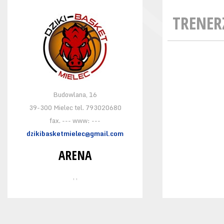
TRENER
Budowlana, 16
39-300 Mielec tel. 793020680
fax. --- www: ---
dzikibasketmielec@gmail.com
ARENA
, ,