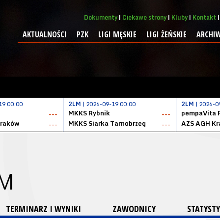
Dokumenty
Ciekawe strony
Kluby
Kontakt
AKTUALNOŚCI
PZK
LIGI MĘSKIE
LIGI ŻEŃSKIE
ARCHI
19 00:00
2LM
| 2026-09-19 00:00
2LM
| 2026-0
MKKS Rybnik
pempaVita 
---
---
Kraków
MKKS Siarka Tarnobrzeg
AZS AGH Kr
---
---
 M
TERMINARZ I WYNIKI
ZAWODNICY
STATYSTY