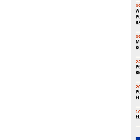
0
W
P
R
0
M
K
2
P
B
2
P
F
1
E