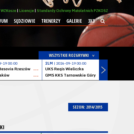
WZKosze
Licencje
Standardy Ochrony Małoletnich PZKOSZ
WUM
SĘDZIOWIE
TRENERZY
GALERIE
3X3
WSZYSTKIE ROZGRYWKI
9-19 00:00
2LM
| 2026-09-19 00:00
2LM
| 2026
Resovia Rzeszów
UKS Regis Wieliczka
ZKS Stal 
---
---
aków
GMS KKS Tarnowskie Góry
Zagłębie 
---
---
SEZON: 2014/2015
KI