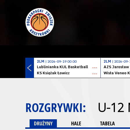
2LM
| 2026-09-19 00:00
2LM
| 2026-09-
Lublinianka KUL Basketball
AZS Jarosław
---
KS Księżak Łowicz
Wisła Veneo 
---
ROZGRYWKI:
U-12
DRUŻYNY
HALE
TABELA