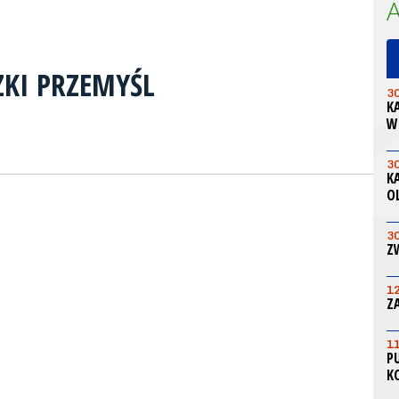
ZKI PRZEMYŚL
3
K
W
3
K
O
3
Z
1
Z
1
P
K