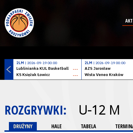
AKT
2LM
| 2026-09-19 00:00
2LM
| 2026-09-19 00:00
Lublinianka KUL Basketball
AZS Jarosław
---
KS Księżak Łowicz
Wisła Veneo Kraków
---
ROZGRYWKI:
U-12 M
DRUŻYNY
HALE
TABELA
TERMINA