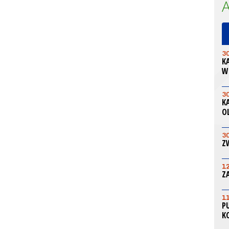
3
K
W
3
K
O
3
Z
1
Z
1
P
K