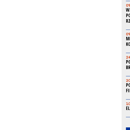
0
W
P
R
0
M
K
2
P
B
2
P
F
1
E