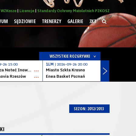
WZKosze
Licencje
Standardy Ochrony Małoletnich PZKOSZ
WUM
SĘDZIOWIE
TRENERZY
GALERIE
3X3
WSZYSTKIE ROZGRYWKI
9-26 15:00
1LM
| 2026-09-26 20:00
1LM
| 2026
KSK Qemetica Noteć Inowrocław
Miasto Szkła Krosno
Solvera S
---
---
ovia Rzeszów
Enea Basket Poznań
---
---
SEZON: 2012/2013
KI