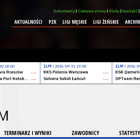
Dokumenty
Ciekawe strony
Kluby
Kontakt
AKTUALNOŚCI
PZK
LIGI MĘSKIE
LIGI ŻEŃSKIE
ARCHI
20 18:00
1LM
| 2026-09-21 19:00
1LM
| 2026-0
ia Rzeszów
KKS Polonia Warszawa
---
---
Datzzy Kotwica Port Kołobrzeg
Solvera Sokół Łańcut
OPTeam Res
---
---
 M
TERMINARZ I WYNIKI
ZAWODNICY
STATYSTY