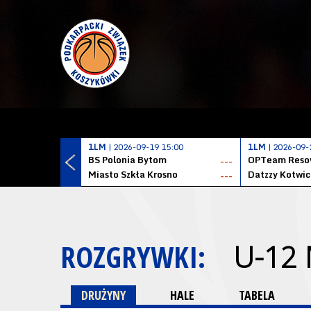
1LM
| 2026-09-19 15:00
1LM
| 2026-09-
BS Polonia Bytom
OPTeam Resov
---
Miasto Szkła Krosno
---
ROZGRYWKI:
U-12
DRUŻYNY
HALE
TABELA