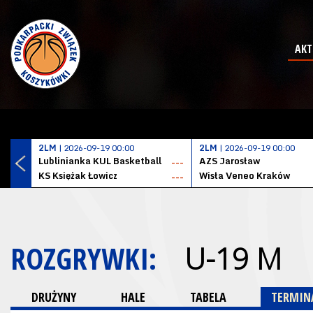
AKT
2LM
| 2026-09-19 00:00
2LM
| 2026-09-19 00:00
Lublinianka KUL Basketball
AZS Jarosław
---
KS Księżak Łowicz
Wisła Veneo Kraków
---
ROZGRYWKI:
U-19 M
DRUŻYNY
HALE
TABELA
TERMINA