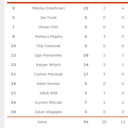
0
Mikołaj Dziechciarz
22
2
4
5
Jan Turek
0
0
0
7
Oliwier Otto
0
0
0
8
Mateusz Rogała
6
3
0
10
Filip Pawusiak
0
0
0
12
Igor Pomarenko
28
2
7
13
Kacper Witych
14
5
1
15
Szymon Maciejak
17
5
0
18
Adam Karwas
0
0
0
21
Jakub Wilk
2
1
0
24
Szymon Wilczak
7
2
1
30
Dylan Allagapen
0
0
0
Suma
96
20
13