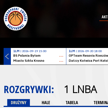
AKT
1LM
| 2026-09-19 15:00
1LM
| 2026-09-20 18:00
BS Polonia Bytom
OPTeam Resovia Rzeszó
---
Miasto Szkła Krosno
---
ROZGRYWKI:
1 LNBA
DRUŻYNY
HALE
TABELA
TERMINA