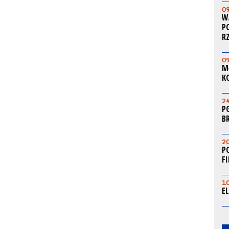
0
W
P
R
0
M
K
2
P
B
2
P
F
1
E