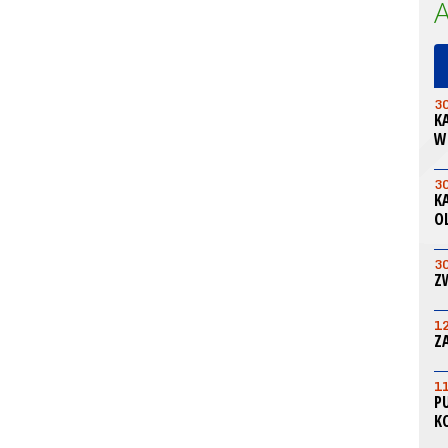
3
K
W
3
K
O
3
Z
1
Z
1
P
K