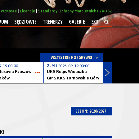
WZKosze
Licencje
Standardy Ochrony Małoletnich PZKOSZ
WUM
SĘDZIOWIE
TRENERZY
GALERIE
3X3
WSZYSTKIE ROZGRYWKI
9-19 00:00
2LM
| 2026-09-19 00:00
2LM
| 2026
Resovia Rzeszów
UKS Regis Wieliczka
ZKS Stal 
---
---
aków
GMS KKS Tarnowskie Góry
Zagłębie 
---
---
SEZON: 2026/2027
KI