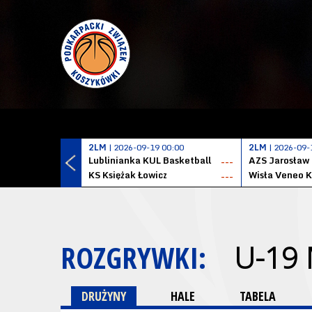
2LM
| 2026-09-19 00:00
2LM
| 2026-09-
Lublinianka KUL Basketball
AZS Jarosław
---
KS Księżak Łowicz
Wisła Veneo 
---
ROZGRYWKI:
U-19
DRUŻYNY
HALE
TABELA