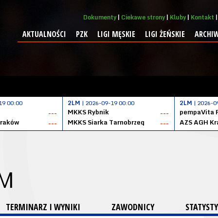
Dokumenty
Ciekawe strony
Kluby
Kontakt
AKTUALNOŚCI
PZK
LIGI MĘSKIE
LIGI ŻEŃSKIE
ARCHI
19 00:00
2LM
| 2026-09-19 00:00
2LM
| 2026-0
MKKS Rybnik
pempaVita 
---
---
Kraków
MKKS Siarka Tarnobrzeg
AZS AGH Kr
---
---
 M
TERMINARZ I WYNIKI
ZAWODNICY
STATYSTY