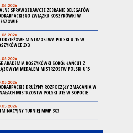
9.06.2026
ALNE SPRAWOZDAWCZE ZEBRANIE DELEGATÓW
ODKARPACKIEGO ZWIĄZKU KOSZYKÓWKI W
ZESZOWIE
9.06.2026
ŁODZIEŻOWE MISTRZOSTWA POLSKI U-15 W
OSZYKÓWCE 3X3
4.05.2026
GE AKADEMIA KOSZYKÓWKI SOKÓŁ ŁAŃCUT Z
RĄZOWYM MEDALEM MISTRZOSTW POLSKI U15
0.05.2026
ODKARPACKIE DRUŻYNY ROZPOCZĘŁY ZMAGANIA W
INAŁACH MISTRZOSTW POLSKI U15 W SOPOCIE
0.05.2026
LIMINACYJNY TURNIEJ MMP 3X3