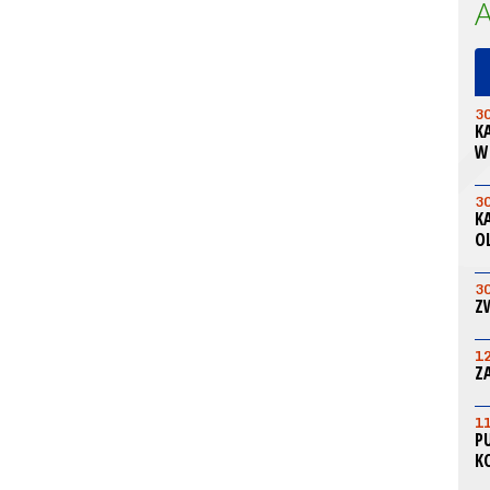
3
K
W
3
K
O
3
Z
1
Z
1
P
K