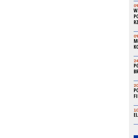
0
W
P
R
0
M
K
2
P
B
2
P
F
1
E