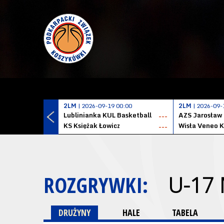
2LM
| 2026-09-19 00:00
2LM
| 2026-09-
Lublinianka KUL Basketball
AZS Jarosław
---
KS Księżak Łowicz
Wisła Veneo 
---
ROZGRYWKI:
U-17
DRUŻYNY
HALE
TABELA