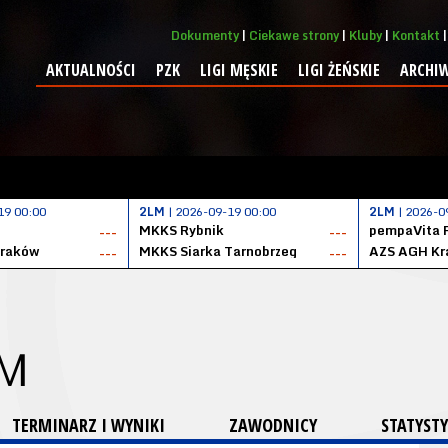
Dokumenty
Ciekawe strony
Kluby
Kontakt
AKTUALNOŚCI
PZK
LIGI MĘSKIE
LIGI ŻEŃSKIE
ARCHI
19 00:00
2LM
| 2026-09-19 00:00
2LM
| 2026-0
MKKS Rybnik
pempaVita 
---
---
Kraków
MKKS Siarka Tarnobrzeg
AZS AGH Kr
---
---
 M
TERMINARZ I WYNIKI
ZAWODNICY
STATYSTY