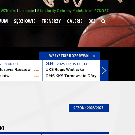
WZKosze
Licencje
Standardy Ochrony Małoletnich PZKOSZ
WUM
SĘDZIOWIE
TRENERZY
GALERIE
3X3
WSZYSTKIE ROZGRYWKI
9-19 00:00
2LM
| 2026-09-19 00:00
2LM
| 2026
Resovia Rzeszów
UKS Regis Wieliczka
ZKS Stal 
---
---
aków
GMS KKS Tarnowskie Góry
Zagłębie 
---
---
SEZON: 2026/2027
KI