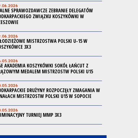
9.06.2026
ALNE SPRAWOZDAWCZE ZEBRANIE DELEGATÓW
ODKARPACKIEGO ZWIĄZKU KOSZYKÓWKI W
ZESZOWIE
9.06.2026
ŁODZIEŻOWE MISTRZOSTWA POLSKI U-15 W
OSZYKÓWCE 3X3
4.05.2026
GE AKADEMIA KOSZYKÓWKI SOKÓŁ ŁAŃCUT Z
RĄZOWYM MEDALEM MISTRZOSTW POLSKI U15
0.05.2026
ODKARPACKIE DRUŻYNY ROZPOCZĘŁY ZMAGANIA W
INAŁACH MISTRZOSTW POLSKI U15 W SOPOCIE
0.05.2026
LIMINACYJNY TURNIEJ MMP 3X3