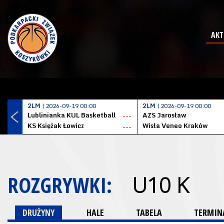
AKT
2LM
| 2026-09-19 00:00
2LM
| 2026-09-19 00:00
Lublinianka KUL Basketball
AZS Jarosław
---
KS Księżak Łowicz
Wisła Veneo Kraków
---
ROZGRYWKI:
U10 K
DRUŻYNY
HALE
TABELA
TERMINA