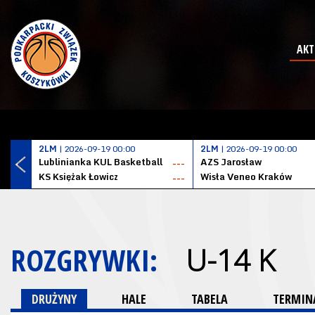
AKT
2LM
| 2026-09-19 00:00
2LM
| 2026-09-19 00:00
Lublinianka KUL Basketball
AZS Jarosław
---
KS Księżak Łowicz
Wisła Veneo Kraków
---
ROZGRYWKI:
U-14 K
DRUŻYNY
HALE
TABELA
TERMINA