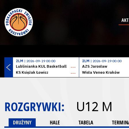
AKT
2LM
| 2026-09-19 00:00
2LM
| 2026-09-19 00:00
Lublinianka KUL Basketball
AZS Jarosław
---
KS Księżak Łowicz
Wisła Veneo Kraków
---
ROZGRYWKI:
U12 M
DRUŻYNY
HALE
TABELA
TERMINA