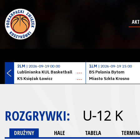
AKT
2LM
| 2026-09-19 00:00
1LM
| 2026-09-19 15:00
Lublinianka KUL Basketball
BS Polonia Bytom
---
KS Księżak Łowicz
Miasto Szkła Krosno
---
ROZGRYWKI:
U-12 K
DRUŻYNY
HALE
TABELA
TERMINA