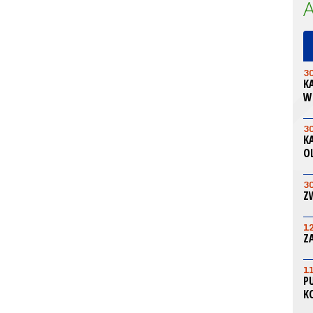
3
K
W
3
K
O
3
Z
1
Z
1
P
K