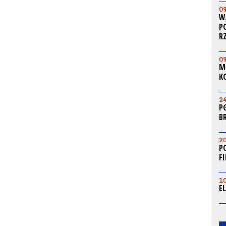
0
W
P
R
0
M
K
2
P
B
2
P
F
1
E