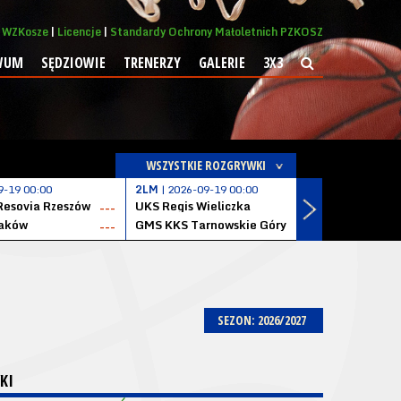
WZKosze
Licencje
Standardy Ochrony Małoletnich PZKOSZ
WUM
SĘDZIOWIE
TRENERZY
GALERIE
3X3
WSZYSTKIE ROZGRYWKI
9-19 00:00
2LM
| 2026-09-19 00:00
2LM
| 2026
Resovia Rzeszów
UKS Regis Wieliczka
ZKS Stal 
---
---
aków
GMS KKS Tarnowskie Góry
Zagłębie 
---
---
SEZON: 2026/2027
KI