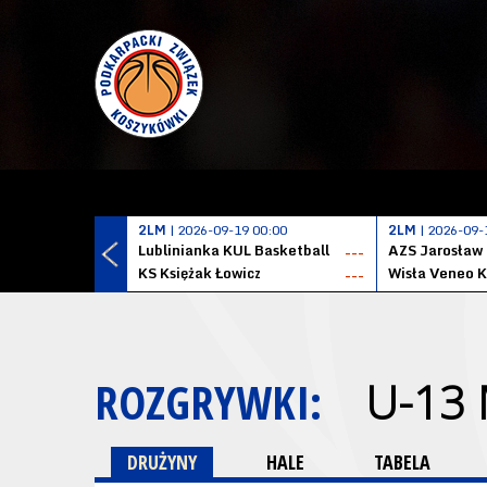
2LM
| 2026-09-19 00:00
2LM
| 2026-09-
Lublinianka KUL Basketball
AZS Jarosław
---
KS Księżak Łowicz
Wisła Veneo 
---
ROZGRYWKI:
U-13
DRUŻYNY
HALE
TABELA