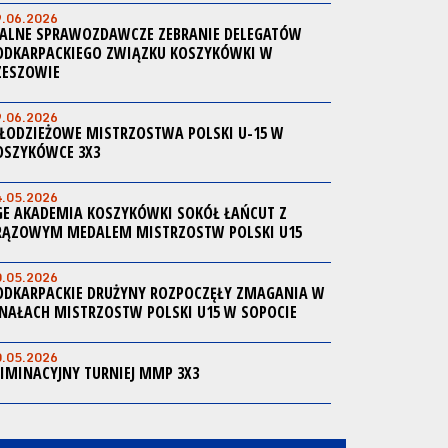
9.06.2026
ALNE SPRAWOZDAWCZE ZEBRANIE DELEGATÓW
ODKARPACKIEGO ZWIĄZKU KOSZYKÓWKI W
ZESZOWIE
9.06.2026
ŁODZIEŻOWE MISTRZOSTWA POLSKI U-15 W
OSZYKÓWCE 3X3
4.05.2026
GE AKADEMIA KOSZYKÓWKI SOKÓŁ ŁAŃCUT Z
RĄZOWYM MEDALEM MISTRZOSTW POLSKI U15
0.05.2026
ODKARPACKIE DRUŻYNY ROZPOCZĘŁY ZMAGANIA W
INAŁACH MISTRZOSTW POLSKI U15 W SOPOCIE
0.05.2026
LIMINACYJNY TURNIEJ MMP 3X3