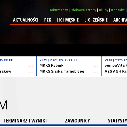
Dokumenty
Ciekawe strony
Kluby
Kontakt
AKTUALNOŚCI
PZK
LIGI MĘSKIE
LIGI ŻEŃSKIE
ARCHI
19 00:00
2LM
| 2026-09-19 00:00
2LM
| 2026-0
MKKS Rybnik
pempaVita 
---
---
Kraków
MKKS Siarka Tarnobrzeg
AZS AGH Kr
---
---
 M
TERMINARZ I WYNIKI
ZAWODNICY
STATYSTY