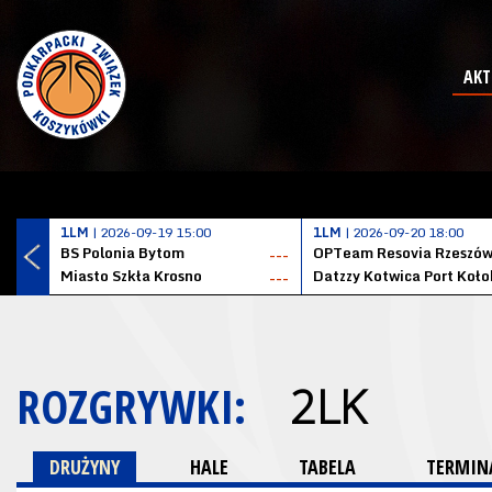
AKT
1LM
| 2026-09-19 15:00
1LM
| 2026-09-20 18:00
BS Polonia Bytom
OPTeam Resovia Rzeszó
---
Miasto Szkła Krosno
---
ROZGRYWKI:
2LK
DRUŻYNY
HALE
TABELA
TERMINA