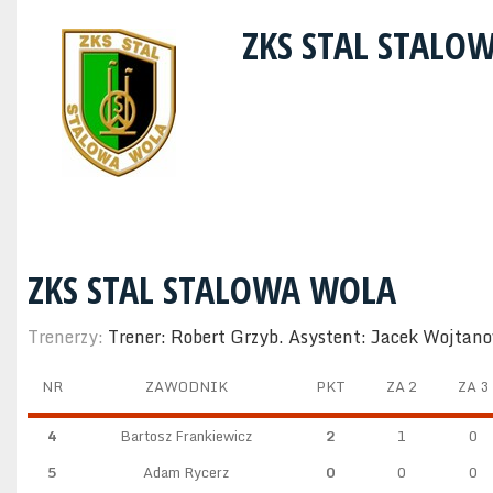
ZKS STAL STAL
ZKS STAL STALOWA WOLA
Trenerzy:
Trener: Robert Grzyb. Asystent: Jacek Wojtan
NR
ZAWODNIK
PKT
ZA 2
ZA 3
4
Bartosz Frankiewicz
2
1
0
5
Adam Rycerz
0
0
0