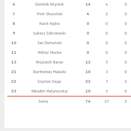
6
Dominik Błyskal
14
4
0
7
Piotr Skuciński
4
2
0
8
Karol Kędra
0
0
0
9
Łukasz Zakrzewski
0
0
0
10
Jan Domański
0
0
0
11
Wiktor Mucha
0
0
0
13
Wojciech Baran
12
5
0
21
Bartłomiej Malecki
10
3
0
22
Szymon Zając
22
7
2
23
Nikadim Malynovskyi
10
5
0
Suma
74
27
2