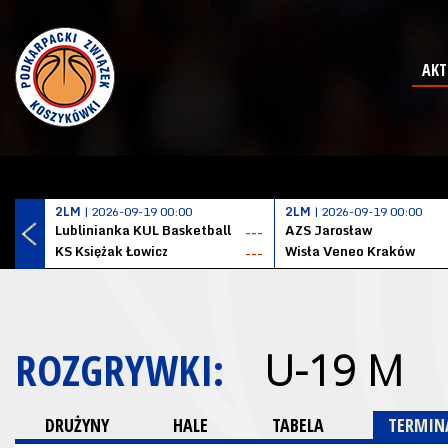
AKT
2LM
| 2026-09-19 00:00
2LM
| 2026-09-19 00:00
Lublinianka KUL Basketball
AZS Jarosław
---
KS Księżak Łowicz
Wisła Veneo Kraków
---
ROZGRYWKI:
U-19 M
DRUŻYNY
HALE
TABELA
TERMINA