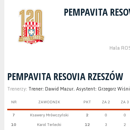
PEMPAVITA RESO
Hala ROS
PEMPAVITA RESOVIA RZESZÓW
Trenerzy:
Trener: Dawid Mazur. Asystent: Grzegorz Wiśn
NR
ZAWODNIK
PKT
ZA 2
ZA 3
7
Ksawery Mrówczyński
2
0
0
10
Karol Terlecki
12
3
2