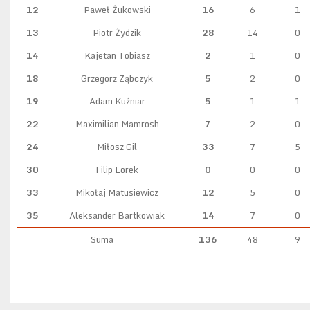
12
Paweł Żukowski
16
6
1
13
Piotr Żydzik
28
14
0
14
Kajetan Tobiasz
2
1
0
18
Grzegorz Ząbczyk
5
2
0
19
Adam Kuźniar
5
1
1
22
Maximilian Mamrosh
7
2
0
24
Miłosz Gil
33
7
5
30
Filip Lorek
0
0
0
33
Mikołaj Matusiewicz
12
5
0
35
Aleksander Bartkowiak
14
7
0
Suma
136
48
9