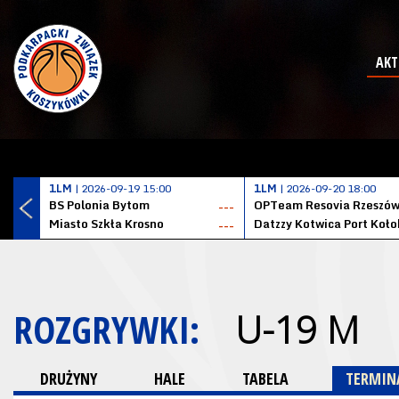
AKT
1LM
| 2026-09-19 15:00
1LM
| 2026-09-20 18:00
BS Polonia Bytom
OPTeam Resovia Rzeszó
---
Miasto Szkła Krosno
---
ROZGRYWKI:
U-19 M
DRUŻYNY
HALE
TABELA
TERMINA