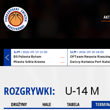
AKT
1LM
| 2026-09-19 15:00
1LM
| 2026-09-20 18:00
BS Polonia Bytom
OPTeam Resovia Rzeszó
---
Miasto Szkła Krosno
---
ROZGRYWKI:
U-14 M
DRUŻYNY
HALE
TABELA
TERMINA