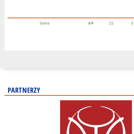
Suma
69
22
3
PARTNERZY