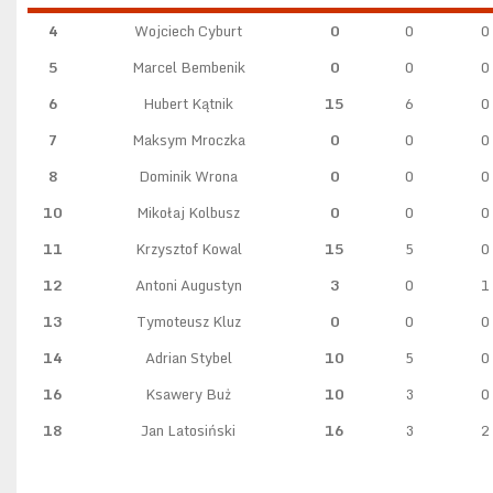
4
Wojciech Cyburt
0
0
0
5
Marcel Bembenik
0
0
0
6
Hubert Kątnik
15
6
0
7
Maksym Mroczka
0
0
0
8
Dominik Wrona
0
0
0
10
Mikołaj Kolbusz
0
0
0
11
Krzysztof Kowal
15
5
0
12
Antoni Augustyn
3
0
1
13
Tymoteusz Kluz
0
0
0
14
Adrian Stybel
10
5
0
16
Ksawery Buż
10
3
0
18
Jan Latosiński
16
3
2