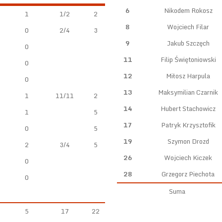
6
Nikodem Rokosz
1
1/2
2
8
Wojciech Filar
0
2/4
3
9
Jakub Szczęch
0
11
Filip Świętoniowski
0
12
Miłosz Harpula
0
13
Maksymilian Czarnik
1
11/11
2
14
Hubert Stachowicz
1
5
17
Patryk Krzysztofik
0
5
19
Szymon Drozd
2
3/4
5
26
Wojciech Kiczek
0
28
Grzegorz Piechota
0
Suma
5
17
22