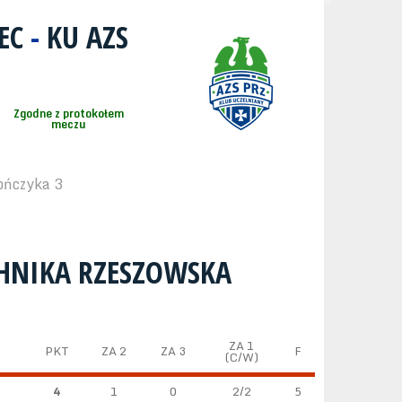
LEC
-
KU AZS
Zgodne z protokołem
meczu
ończyka 3
CHNIKA RZESZOWSKA
ZA 1
PKT
ZA 2
ZA 3
F
(C/W)
4
1
0
2/2
5