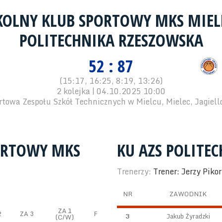
KOLNY KLUB SPORTOWY MKS MIE
POLITECHNIKA RZESZOWSKA
52 : 87
(15:17, 16:25, 8:19, 13:26)
2 kolejka | 04.10.2025 10:00
rtowa Zespołu Szkół Technicznych w Mielcu, Mielec, Jagiell
ORTOWY MKS
KU AZS POLITE
Trenerzy:
Trener: Jerzy Pikor
NR
ZAWODNIK
ZA 1
2
ZA 3
F
3
Jakub Żyradzki
(C/W)