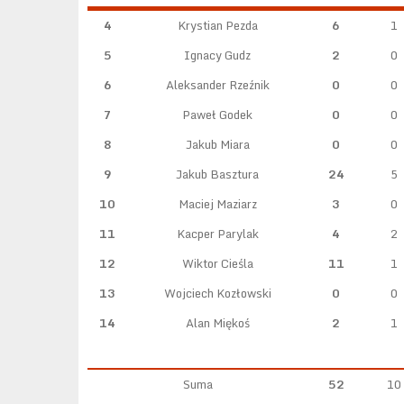
4
Krystian Pezda
6
1
5
Ignacy Gudz
2
0
6
Aleksander Rzeźnik
0
0
7
Paweł Godek
0
0
8
Jakub Miara
0
0
9
Jakub Basztura
24
5
10
Maciej Maziarz
3
0
11
Kacper Parylak
4
2
12
Wiktor Cieśla
11
1
13
Wojciech Kozłowski
0
0
14
Alan Miękoś
2
1
Suma
52
10