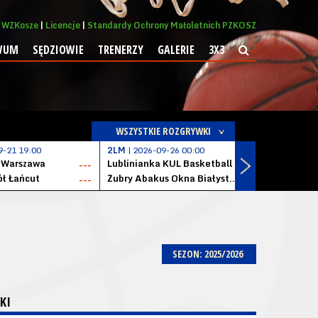
WZKosze
Licencje
Standardy Ochrony Małoletnich PZKOSZ
WUM
SĘDZIOWIE
TRENERZY
GALERIE
3X3
WSZYSTKIE ROZGRYWKI
9-21 19:00
2LM
| 2026-09-26 00:00
1LM
| 2026
 Warszawa
Lublinianka KUL Basketball
---
---
ół Łańcut
Żubry Abakus Okna Białystok
OPTeam R
---
---
SEZON: 2025/2026
KI