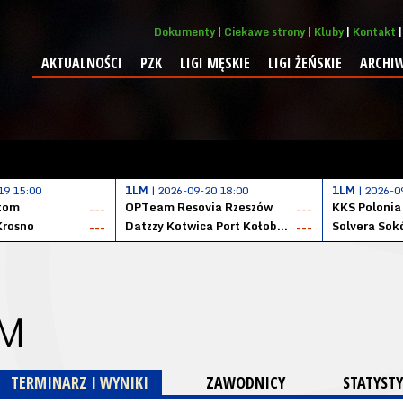
Dokumenty
Ciekawe strony
Kluby
Kontakt
AKTUALNOŚCI
PZK
LIGI MĘSKIE
LIGI ŻEŃSKIE
ARCHI
19 15:00
1LM
| 2026-09-20 18:00
1LM
| 2026-0
ytom
OPTeam Resovia Rzeszów
KKS Polonia
---
---
Krosno
Datzzy Kotwica Port Kołobrzeg
Solvera Sok
---
---
 M
TERMINARZ I WYNIKI
ZAWODNICY
STATYSTY