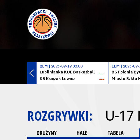
2LM
| 2026-09-19 00:00
1LM
| 2026-09-
Lublinianka KUL Basketball
BS Polonia B
---
KS Księżak Łowicz
Miasto Szkła 
---
ROZGRYWKI:
U-17
DRUŻYNY
HALE
TABELA