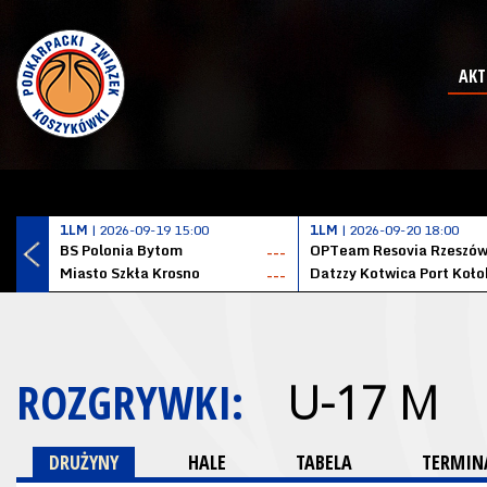
AKT
1LM
| 2026-09-19 15:00
1LM
| 2026-09-20 18:00
BS Polonia Bytom
OPTeam Resovia Rzeszó
---
Miasto Szkła Krosno
---
ROZGRYWKI:
U-17 M
DRUŻYNY
HALE
TABELA
TERMINA