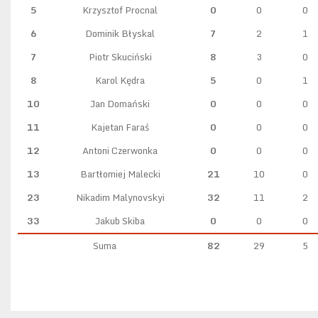
5
Krzysztof Procnal
0
0
0
6
Dominik Błyskal
7
2
1
7
Piotr Skuciński
8
3
0
8
Karol Kędra
5
0
1
10
Jan Domański
0
0
0
11
Kajetan Faraś
0
0
0
12
Antoni Czerwonka
0
0
0
13
Bartłomiej Malecki
21
10
0
23
Nikadim Malynovskyi
32
11
2
33
Jakub Skiba
0
0
0
Suma
82
29
5