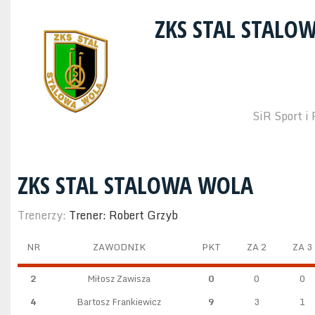
ZKS STAL STAL
SiR Sport i
ZKS STAL STALOWA WOLA
Trenerzy:
Trener: Robert Grzyb
NR
ZAWODNIK
PKT
ZA 2
ZA 3
2
Miłosz Zawisza
0
0
0
4
Bartosz Frankiewicz
9
3
1