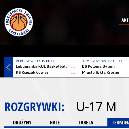
AKT
2LM
| 2026-09-19 00:00
1LM
| 2026-09-19 15:00
Lublinianka KUL Basketball
BS Polonia Bytom
---
KS Księżak Łowicz
Miasto Szkła Krosno
---
ROZGRYWKI:
U-17 M
DRUŻYNY
HALE
TABELA
TERMINA