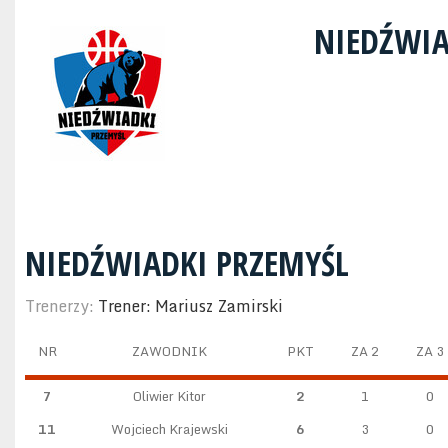
NIEDŹWIA
NIEDŹWIADKI PRZEMYŚL
Trenerzy:
Trener: Mariusz Zamirski
NR
ZAWODNIK
PKT
ZA 2
ZA 3
7
Oliwier Kitor
2
1
0
11
Wojciech Krajewski
6
3
0