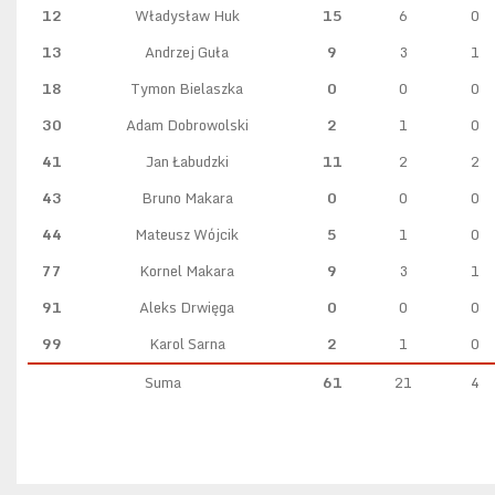
12
Władysław Huk
15
6
0
13
Andrzej Guła
9
3
1
18
Tymon Bielaszka
0
0
0
30
Adam Dobrowolski
2
1
0
41
Jan Łabudzki
11
2
2
43
Bruno Makara
0
0
0
44
Mateusz Wójcik
5
1
0
77
Kornel Makara
9
3
1
91
Aleks Drwięga
0
0
0
99
Karol Sarna
2
1
0
Suma
61
21
4