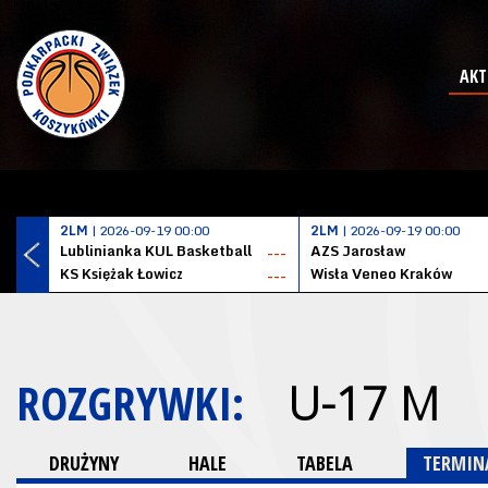
AKT
2LM
| 2026-09-19 00:00
2LM
| 2026-09-19 00:00
Lublinianka KUL Basketball
AZS Jarosław
---
KS Księżak Łowicz
Wisła Veneo Kraków
---
ROZGRYWKI:
U-17 M
DRUŻYNY
HALE
TABELA
TERMINA