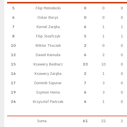
5
Filip Mołodecki
0
0
0
6
Oskar Borys
0
0
0
7
Kornel Zaręba
6
1
1
8
Filip Józefczyk
5
1
1
10
Wiktor Tłuczek
2
0
0
12
Dawid Kamuda
6
2
0
15
Ksawery Bednarz
23
10
0
16
Ksawery Zaręba
2
1
0
17
Dominik Szpunar
7
3
0
19
Szymon Homa
6
3
0
24
Krzysztof Pietrzak
4
1
0
Suma
61
22
2