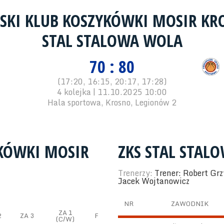
SKI KLUB KOSZYKÓWKI MOSIR K
STAL STALOWA WOLA
70 : 80
(17:20, 16:15, 20:17, 17:28)
4 kolejka | 11.10.2025 10:00
Hala sportowa, Krosno, Legionów 2
YKÓWKI MOSIR
ZKS STAL STAL
Trenerzy:
Trener: Robert Gr
Jacek Wojtanowicz
NR
ZAWODNIK
ZA 1
2
ZA 3
F
(C/W)