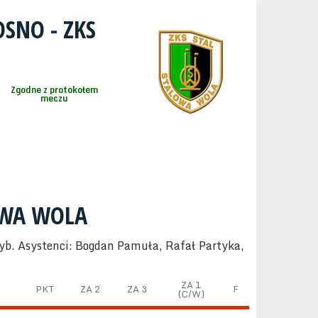
ROSNO
-
ZKS
Zgodne z protokołem
meczu
OWA WOLA
zyb. Asystenci: Bogdan Pamuła, Rafał Partyka,
ZA 1
PKT
ZA 2
ZA 3
F
(C/W)