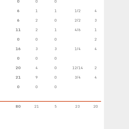
0
0
0
6
1
1
1/2
4
6
2
0
2/2
3
11
2
1
4/6
1
0
0
0
2
16
3
3
1/4
4
0
0
0
20
4
0
12/14
2
21
9
0
3/4
4
0
0
0
80
21
5
23
20