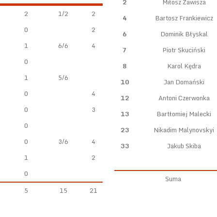
2
Miłosz Zawisza
2
1/2
2
4
Bartosz Frankiewicz
0
2
6
Dominik Błyskal
1
6/6
4
7
Piotr Skuciński
0
8
Karol Kędra
1
5/6
10
Jan Domański
0
4
12
Antoni Czerwonka
0
3
13
Bartłomiej Malecki
0
23
Nikadim Malynovskyi
0
3/6
4
33
Jakub Skiba
1
2
0
Suma
5
15
21