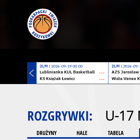
2LM
| 2026-09-19 00:00
2LM
| 2026-09-
Lublinianka KUL Basketball
AZS Jarosław
---
KS Księżak Łowicz
Wisła Veneo 
---
ROZGRYWKI:
U-17
DRUŻYNY
HALE
TABELA