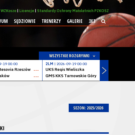
WZKosze
Licencje
Standardy Ochrony Małoletnich PZKOSZ
WUM
SĘDZIOWIE
TRENERZY
GALERIE
3X3
WSZYSTKIE ROZGRYWKI
9-19 00:00
2LM
| 2026-09-19 00:00
2LM
| 2026
Resovia Rzeszów
UKS Regis Wieliczka
ZKS Stal 
---
---
aków
GMS KKS Tarnowskie Góry
Zagłębie 
---
---
SEZON: 2025/2026
KI