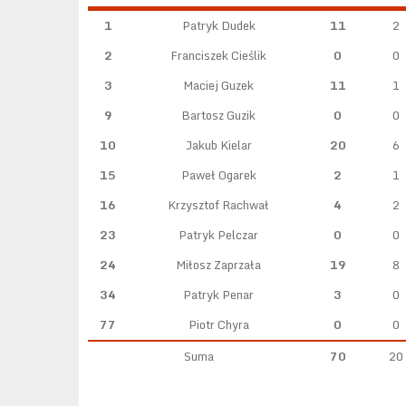
1
Patryk Dudek
11
2
2
Franciszek Cieślik
0
0
3
Maciej Guzek
11
1
9
Bartosz Guzik
0
0
10
Jakub Kielar
20
6
15
Paweł Ogarek
2
1
16
Krzysztof Rachwał
4
2
23
Patryk Pelczar
0
0
24
Miłosz Zaprzała
19
8
34
Patryk Penar
3
0
77
Piotr Chyra
0
0
Suma
70
20