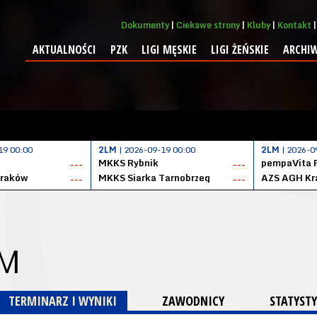
Dokumenty
Ciekawe strony
Kluby
Kontakt
AKTUALNOŚCI
PZK
LIGI MĘSKIE
LIGI ŻEŃSKIE
ARCHI
19 00:00
2LM
| 2026-09-19 00:00
2LM
| 2026-0
MKKS Rybnik
pempaVita 
---
---
Kraków
MKKS Siarka Tarnobrzeg
AZS AGH Kr
---
---
 M
TERMINARZ I WYNIKI
ZAWODNICY
STATYSTY