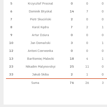
5
Krzysztof Procnal
0
0
0
6
Dominik Błyskal
14
7
0
7
Piotr Skuciński
2
0
0
8
Karol Kędra
7
2
1
9
Artur Dziura
0
0
0
10
Jan Domański
3
0
1
12
Antoni Czerwonka
0
0
0
13
Bartłomiej Malecki
18
4
1
23
Nikadim Malynovskyi
25
11
0
33
Jakub Skiba
2
1
0
Suma
76
26
3