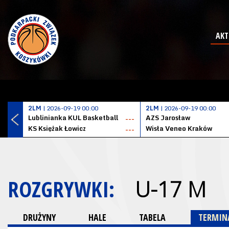
AKT
2LM
| 2026-09-19 00:00
2LM
| 2026-09-19 00:00
Lublinianka KUL Basketball
AZS Jarosław
---
KS Księżak Łowicz
Wisła Veneo Kraków
---
ROZGRYWKI:
U-17 M
DRUŻYNY
HALE
TABELA
TERMINA