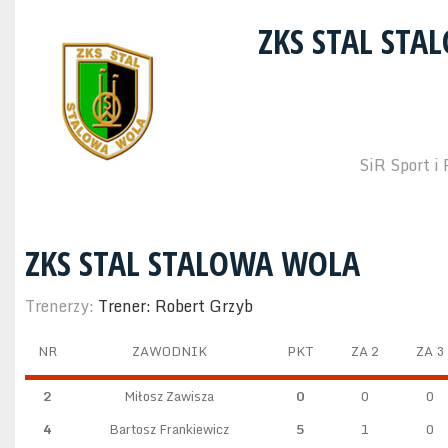
ZKS STAL ST
SiR Sport i
ZKS STAL STALOWA WOLA
Trenerzy:
Trener: Robert Grzyb
NR
ZAWODNIK
PKT
ZA 2
ZA 3
2
Miłosz Zawisza
0
0
0
4
Bartosz Frankiewicz
5
1
0