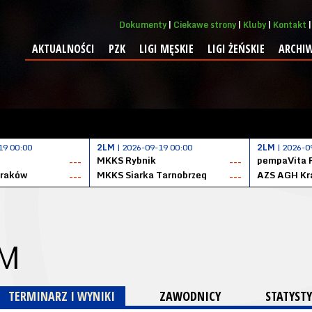
Dokumenty
Ciekawe strony
Kluby
Kontakt
AKTUALNOŚCI
PZK
LIGI MĘSKIE
LIGI ŻEŃSKIE
ARCHI
19 00:00
2LM
| 2026-09-19 00:00
2LM
| 2026-0
MKKS Rybnik
pempaVita 
---
---
Kraków
MKKS Siarka Tarnobrzeg
AZS AGH Kr
---
---
 M
TERMINARZ I WYNIKI
ZAWODNICY
STATYSTY