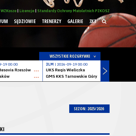
WZKosze
Licencje
Standardy Ochrony Małoletnich PZKOSZ
WUM
SĘDZIOWIE
TRENERZY
GALERIE
3X3
WSZYSTKIE ROZGRYWKI
9-19 00:00
2LM
| 2026-09-19 00:00
2LM
| 2026
Resovia Rzeszów
UKS Regis Wieliczka
ZKS Stal 
---
---
aków
GMS KKS Tarnowskie Góry
Zagłębie 
---
---
SEZON: 2025/2026
KI