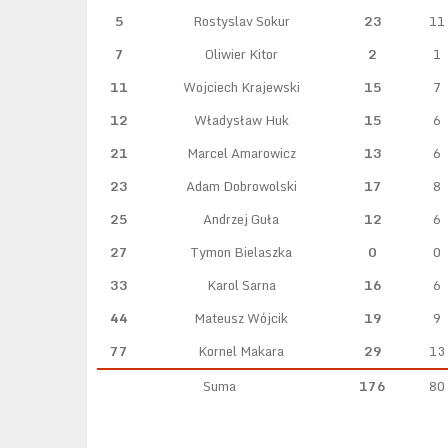
5
Rostyslav Sokur
23
11
7
Oliwier Kitor
2
1
11
Wojciech Krajewski
15
7
12
Władysław Huk
15
6
21
Marcel Amarowicz
13
6
23
Adam Dobrowolski
17
8
25
Andrzej Guła
12
6
27
Tymon Bielaszka
0
0
33
Karol Sarna
16
6
44
Mateusz Wójcik
19
9
77
Kornel Makara
29
13
Suma
176
80