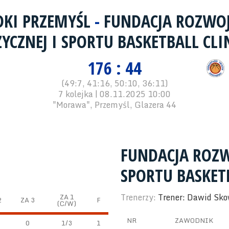
DKI PRZEMYŚL
-
FUNDACJA ROZWO
ZYCZNEJ I SPORTU BASKETBALL CLI
176 : 44
(49:7, 41:16, 50:10, 36:11)
7 kolejka | 08.11.2025 10:00
"Morawa", Przemyśl, Glazera 44
FUNDACJA ROZW
SPORTU BASKETB
Trenerzy:
Trener: Dawid Sko
ZA 1
2
ZA 3
F
(C/W)
NR
ZAWODNIK
0
1/3
1