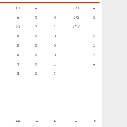
11
4
1
0/1
4
6
3
0
0/2
5
21
7
1
4/10
0
0
0
2
0
0
0
1
0
0
0
2
3
0
1
4
3
0
1
44
14
4
4
18