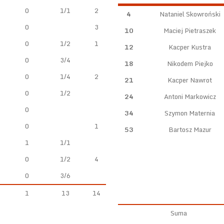
0
1/1
2
4
Nataniel Skowroński
0
3
10
Maciej Pietraszek
0
1/2
1
12
Kacper Kustra
0
3/4
18
Nikodem Piejko
0
1/4
2
21
Kacper Nawrot
0
1/2
24
Antoni Markowicz
0
34
Szymon Maternia
0
1
53
Bartosz Mazur
1
1/1
0
1/2
4
0
3/6
1
13
14
Suma