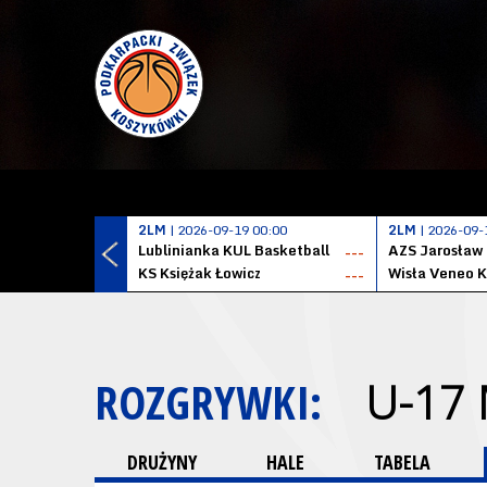
2LM
| 2026-09-19 00:00
2LM
| 2026-09-
Lublinianka KUL Basketball
AZS Jarosław
---
KS Księżak Łowicz
Wisła Veneo 
---
ROZGRYWKI:
U-17
DRUŻYNY
HALE
TABELA