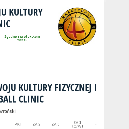
JU KULTURY
NIC
Zgodne z protokołem
meczu
OJU KULTURY FIZYCZNEJ I
ALL CLINIC
wroński
ZA 1
PKT
ZA 2
ZA 3
F
(C/W)