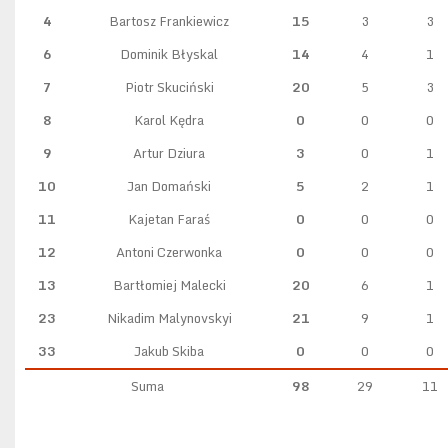
4
Bartosz Frankiewicz
15
3
3
6
Dominik Błyskal
14
4
1
7
Piotr Skuciński
20
5
3
8
Karol Kędra
0
0
0
9
Artur Dziura
3
0
1
10
Jan Domański
5
2
1
11
Kajetan Faraś
0
0
0
12
Antoni Czerwonka
0
0
0
13
Bartłomiej Malecki
20
6
1
23
Nikadim Malynovskyi
21
9
1
33
Jakub Skiba
0
0
0
Suma
98
29
11