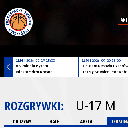
AKT
1LM
| 2026-09-19 15:00
1LM
| 2026-09-20 18:00
BS Polonia Bytom
OPTeam Resovia Rzeszó
---
Miasto Szkła Krosno
---
ROZGRYWKI:
U-17 M
DRUŻYNY
HALE
TABELA
TERMINA