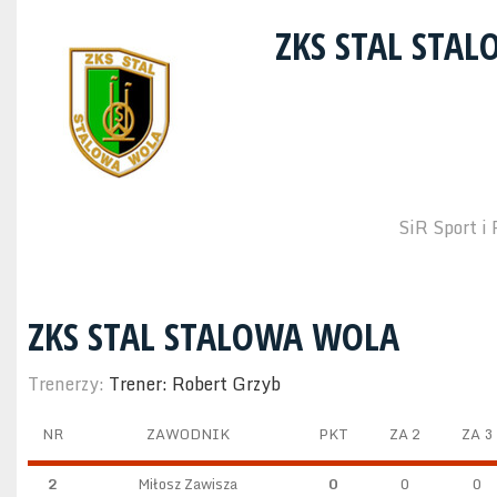
ZKS STAL STA
SiR Sport i
ZKS STAL STALOWA WOLA
Trenerzy:
Trener: Robert Grzyb
NR
ZAWODNIK
PKT
ZA 2
ZA 3
2
Miłosz Zawisza
0
0
0