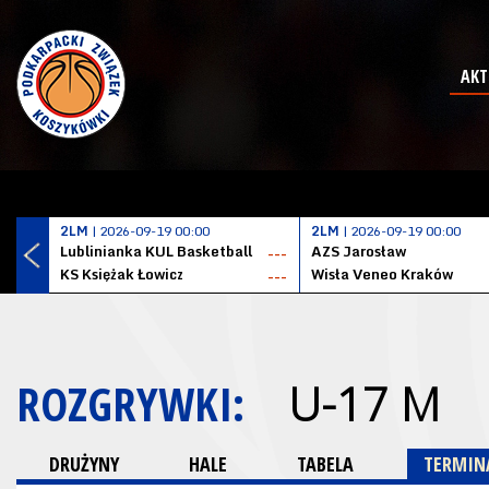
AKT
2LM
| 2026-09-19 00:00
2LM
| 2026-09-19 00:00
Lublinianka KUL Basketball
AZS Jarosław
---
KS Księżak Łowicz
Wisła Veneo Kraków
---
ROZGRYWKI:
U-17 M
DRUŻYNY
HALE
TABELA
TERMINA