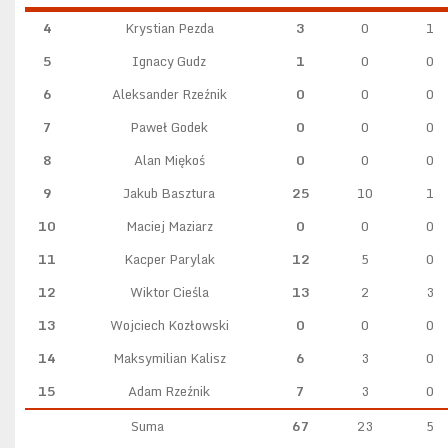
4
Krystian Pezda
3
0
1
5
Ignacy Gudz
1
0
0
6
Aleksander Rzeźnik
0
0
0
7
Paweł Godek
0
0
0
8
Alan Miękoś
0
0
0
9
Jakub Basztura
25
10
1
10
Maciej Maziarz
0
0
0
11
Kacper Parylak
12
5
0
12
Wiktor Cieśla
13
2
3
13
Wojciech Kozłowski
0
0
0
14
Maksymilian Kalisz
6
3
0
15
Adam Rzeźnik
7
3
0
Suma
67
23
5