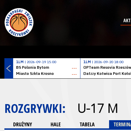
AKT
1LM
| 2026-09-19 15:00
1LM
| 2026-09-20 18:00
BS Polonia Bytom
OPTeam Resovia Rzeszó
---
Miasto Szkła Krosno
---
ROZGRYWKI:
U-17 M
DRUŻYNY
HALE
TABELA
TERMINA