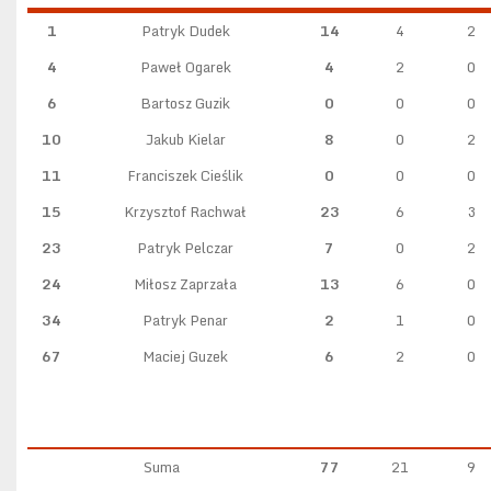
1
Patryk Dudek
14
4
2
4
Paweł Ogarek
4
2
0
6
Bartosz Guzik
0
0
0
10
Jakub Kielar
8
0
2
11
Franciszek Cieślik
0
0
0
15
Krzysztof Rachwał
23
6
3
23
Patryk Pelczar
7
0
2
24
Miłosz Zaprzała
13
6
0
34
Patryk Penar
2
1
0
67
Maciej Guzek
6
2
0
Suma
77
21
9