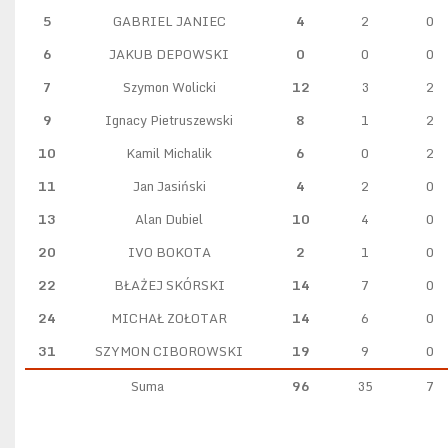
5
GABRIEL JANIEC
4
2
0
6
JAKUB DEPOWSKI
0
0
0
7
Szymon Wolicki
12
3
2
9
Ignacy Pietruszewski
8
1
2
10
Kamil Michalik
6
0
2
11
Jan Jasiński
4
2
0
13
Alan Dubiel
10
4
0
20
IVO BOKOTA
2
1
0
22
BŁAŻEJ SKÓRSKI
14
7
0
24
MICHAŁ ZOŁOTAR
14
6
0
31
SZYMON CIBOROWSKI
19
9
0
Suma
96
35
7