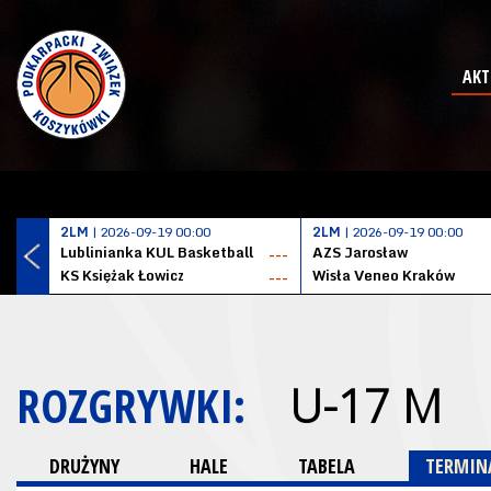
AKT
2LM
| 2026-09-19 00:00
2LM
| 2026-09-19 00:00
Lublinianka KUL Basketball
AZS Jarosław
---
KS Księżak Łowicz
Wisła Veneo Kraków
---
ROZGRYWKI:
U-17 M
DRUŻYNY
HALE
TABELA
TERMINA