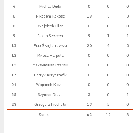
4
Michał Duda
0
0
0
6
Nikodem Rokosz
18
3
3
8
Wojciech Filar
0
0
0
9
Jakub Szczęch
9
1
1
11
Filip Świętoniowski
20
4
3
12
Miłosz Harpula
0
0
0
13
Maksymilian Czarnik
0
0
0
17
Patryk Krzysztofik
0
0
0
24
Wojciech Kiczek
0
0
0
25
Szymon Drozd
3
0
1
28
Grzegorz Piechota
13
5
0
Suma
63
13
8