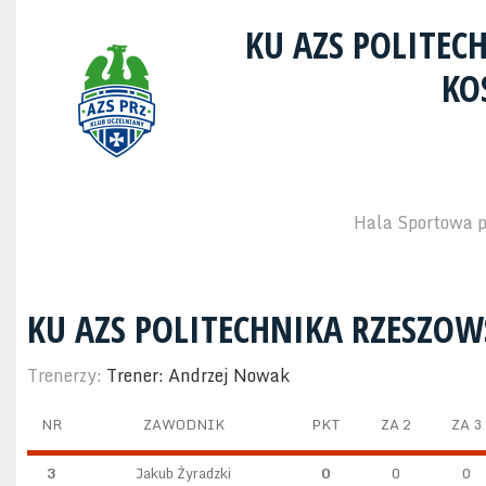
KU AZS POLITE
KO
Hala Sportowa p
KU AZS POLITECHNIKA RZESZOW
Trenerzy:
Trener: Andrzej Nowak
NR
ZAWODNIK
PKT
ZA 2
ZA 3
3
Jakub Żyradzki
0
0
0