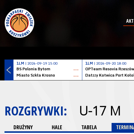
AKT
1LM
| 2026-09-19 15:00
1LM
| 2026-09-20 18:00
BS Polonia Bytom
OPTeam Resovia Rzeszó
---
Miasto Szkła Krosno
---
ROZGRYWKI:
U-17 M
DRUŻYNY
HALE
TABELA
TERMINA