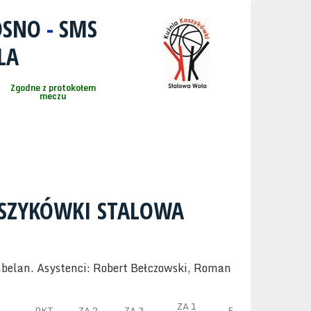
ROSNO
-
SMS
LA
Zgodne z protokołem
meczu
OSZYKÓWKI STALOWA
mbelan. Asystenci: Robert Bełczowski, Roman
ZA 1
PKT
ZA 2
ZA 3
F