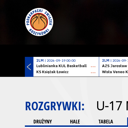
2LM
| 2026-09-19 00:00
2LM
| 2026-09-
Lublinianka KUL Basketball
AZS Jarosław
---
KS Księżak Łowicz
Wisła Veneo 
---
ROZGRYWKI:
U-17
DRUŻYNY
HALE
TABELA