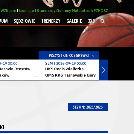
WZKosze
Licencje
Standardy Ochrony Małoletnich PZKOSZ
WUM
SĘDZIOWIE
TRENERZY
GALERIE
3X3
WSZYSTKIE ROZGRYWKI
9-19 00:00
2LM
| 2026-09-19 00:00
2LM
| 2026
Resovia Rzeszów
UKS Regis Wieliczka
ZKS Stal 
---
---
aków
GMS KKS Tarnowskie Góry
Zagłębie 
---
---
SEZON: 2025/2026
KI