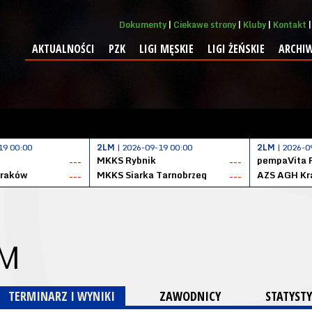
Dokumenty
Ciekawe strony
Kluby
Kontakt
AKTUALNOŚCI
PZK
LIGI MĘSKIE
LIGI ŻEŃSKIE
ARCHI
19 00:00
2LM
| 2026-09-19 00:00
2LM
| 2026-0
MKKS Rybnik
pempaVita 
---
---
Kraków
MKKS Siarka Tarnobrzeg
AZS AGH Kr
---
---
 M
TERMINARZ I WYNIKI
ZAWODNICY
STATYSTY