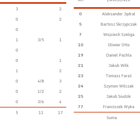
3
2
0
Aleksander Jędral
0
2
5
Bartosz Skrzypczak
0
7
Wojciech Szeliga
1
3/5
1
10
Oliwier Otto
0
19
Daniel Pachla
0
1
21
Jakub Wilk
1
2
23
Tomasz Faraś
0
4/8
3
24
Szymon Wilczak
0
1/2
2
25
Jakub Siudzik
0
3/6
4
77
Franciszek Wyka
5
11
17
Suma