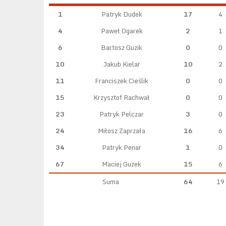
1
Patryk Dudek
17
4
4
Paweł Ogarek
2
1
6
Bartosz Guzik
0
0
10
Jakub Kielar
10
2
11
Franciszek Cieślik
0
0
15
Krzysztof Rachwał
0
0
23
Patryk Pelczar
3
0
24
Miłosz Zaprzała
16
6
34
Patryk Penar
1
0
67
Maciej Guzek
15
6
Suma
64
19