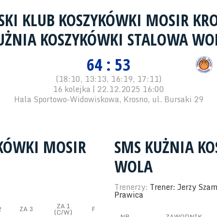
SKI KLUB KOSZYKÓWKI MOSIR K
UŻNIA KOSZYKÓWKI STALOWA WO
64 : 53
(18:10, 13:13, 16:19, 17:11)
16 kolejka | 22.12.2025 16:00
Hala Sportowo-Widowiskowa, Krosno, ul. Bursaki 29
YKÓWKI MOSIR
SMS KUŻNIA K
WOLA
Trenerzy:
Trener: Jerzy Sza
Prawica
ZA 1
2
ZA 3
F
(C/W)
NR
ZAWODNIK