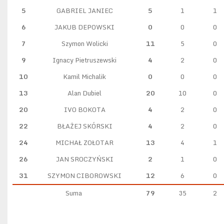
5
GABRIEL JANIEC
5
1
1
6
JAKUB DEPOWSKI
0
0
0
7
Szymon Wolicki
11
5
0
9
Ignacy Pietruszewski
4
2
0
10
Kamil Michalik
0
0
0
13
Alan Dubiel
20
10
0
20
IVO BOKOTA
4
2
0
22
BŁAŻEJ SKÓRSKI
4
2
0
24
MICHAŁ ZOŁOTAR
13
4
1
26
JAN SROCZYŃSKI
2
1
0
31
SZYMON CIBOROWSKI
12
6
0
Suma
79
35
2