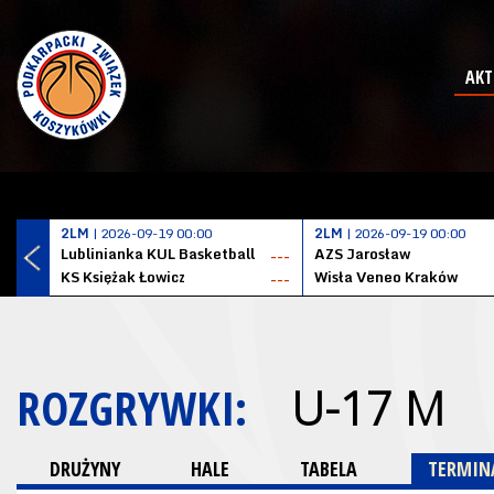
AKT
2LM
| 2026-09-19 00:00
2LM
| 2026-09-19 00:00
Lublinianka KUL Basketball
AZS Jarosław
---
KS Księżak Łowicz
Wisła Veneo Kraków
---
ROZGRYWKI:
U-17 M
DRUŻYNY
HALE
TABELA
TERMINA